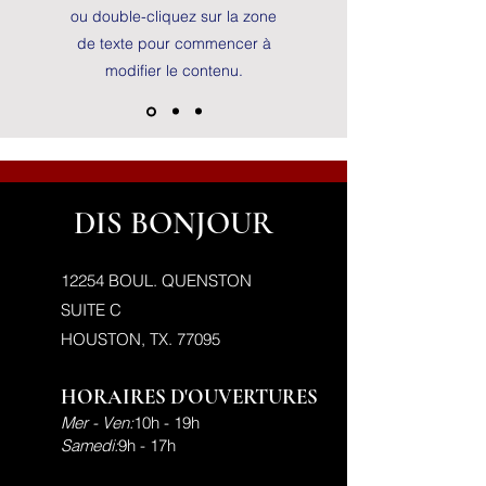
ou double-cliquez sur la zone
détails ou informations pertinents que vous
de texte pour commencer à
souhaitez partager avec vos visiteurs.
modifier le contenu.
DIS BONJOUR
12254 BOUL. QUENSTON
SUITE C
HOUSTON, TX. 77095
HORAIRES D'OUVERTURES
Mer - Ven:
10h - 19h
Samedi:
9h - 17h