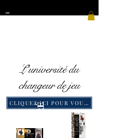
FIRST TIME CLIENTS CLICK
LINK TO BOOK CONSULTATION
L'université du
changeur de jeu
CLIQUEZ ICI POUR VOUS INSCRIRE AU 
ÊTRE INSPIRÉ
ÊTRE PAYÉ
&