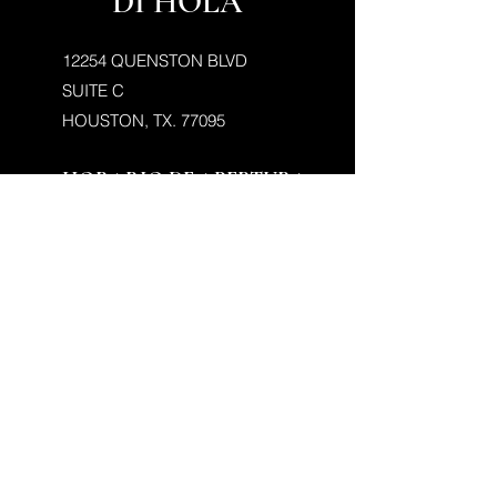
DI HOLA
12254 QUENSTON BLVD
SUITE C
HOUSTON, TX. 77095
HORARIO DE APERTURA
mié - vie:
10 a. m. - 7 p. m.
Sábado:
9am - 5pm
Sé el primero en enterarte de
novedades, eventos especiales y
más.